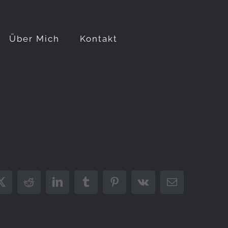
Über Mich
Kontakt
ook
X
Reddit
LinkedIn
Tumblr
Pinterest
Vk
E-
Mail