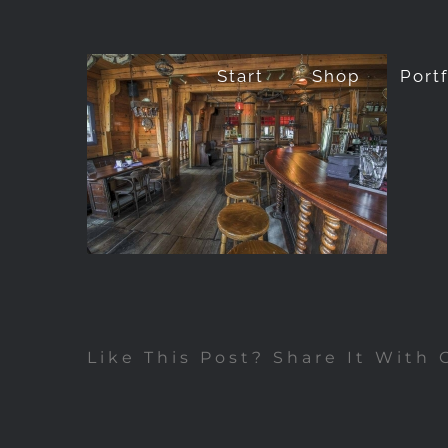
Zum
Inhalt
Start
Shop
Port
springen
Like This Post? Share It With 