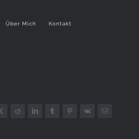
Über Mich
Kontakt
ook
X
Reddit
LinkedIn
Tumblr
Pinterest
Vk
E-
Mail