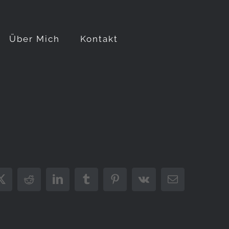
Über Mich
Kontakt
ook
X
Reddit
LinkedIn
Tumblr
Pinterest
Vk
E-
Mail