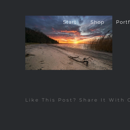
Zum
Inhalt
Start
Shop
Port
springen
Like This Post? Share It With 