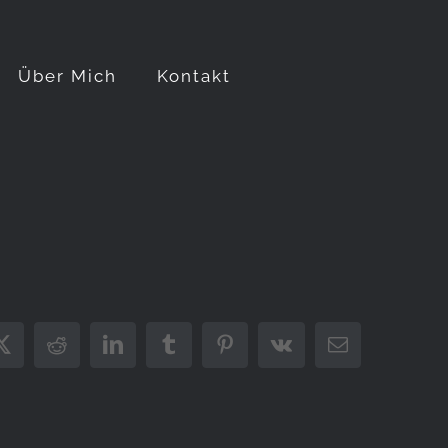
Über Mich
Kontakt
ook
X
Reddit
LinkedIn
Tumblr
Pinterest
Vk
E-
Mail