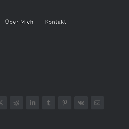
Über Mich
Kontakt
ook
X
Reddit
LinkedIn
Tumblr
Pinterest
Vk
E-
Mail