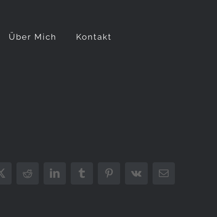
Über Mich
Kontakt
ook
X
Reddit
LinkedIn
Tumblr
Pinterest
Vk
E-
Mail