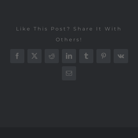
Like This Post? Share It With
Others!
Facebook
X
Reddit
LinkedIn
Tumblr
Pinterest
Vk
E-
Mail