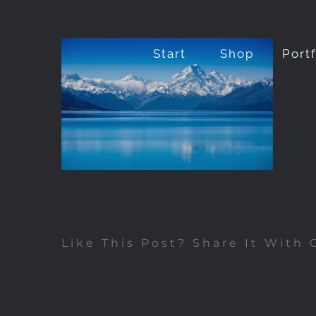
Zum
Inhalt
Start
Shop
Port
springen
Like This Post? Share It With 