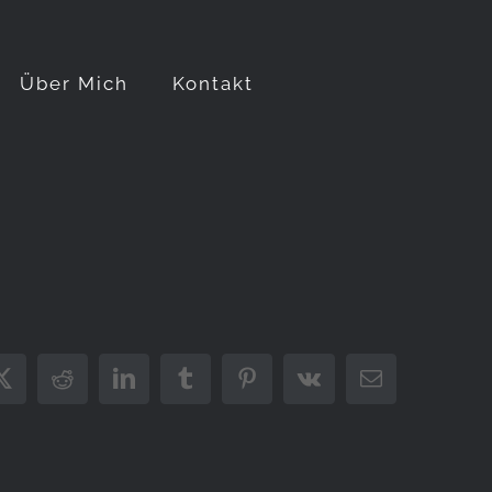
Über Mich
Kontakt
ook
X
Reddit
LinkedIn
Tumblr
Pinterest
Vk
E-
Mail